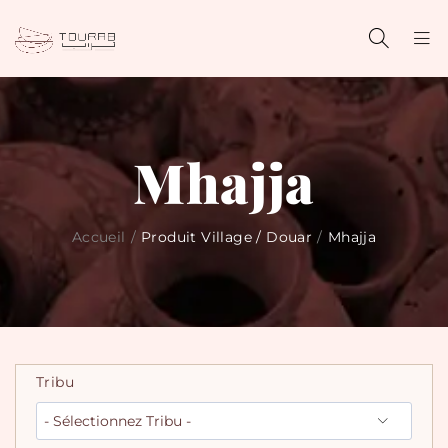
Mhajja
Accueil
/
Produit Village / Douar
/
Mhajja
Tribu