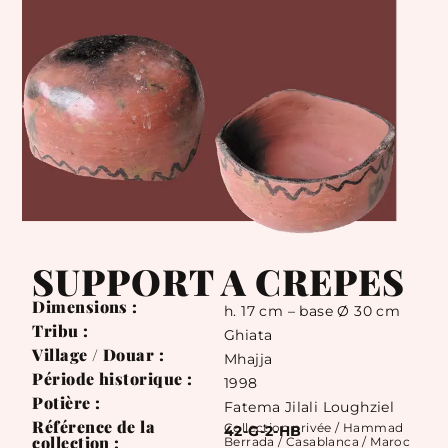
SUPPORT A CREPES
Dimensions :
h. 17 cm – base Ø 30 cm
Tribu :
Ghiata
Village / Douar :
Mhajja
Période historique :
1998
Potière :
Fatema Jilali Loughziel
Référence de la
Collection privée / Hammad
42-G-2-HB
collection :
Berrada / Casablanca / Maroc