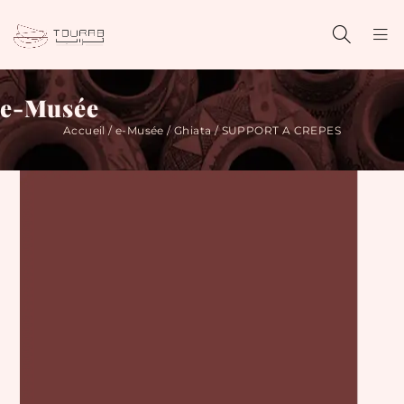
e-Musée
Accueil
/
e-Musée
/
Ghiata
/ SUPPORT A CREPES