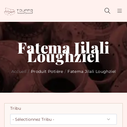
Fatema Jilali
Loughziel
Accueil
/
Produit Potière
/
Fatema Jilali Loughziel
Tribu