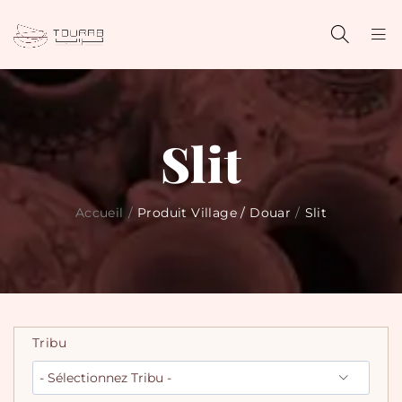
Slit
Accueil
/
Produit Village / Douar
/
Slit
Tribu