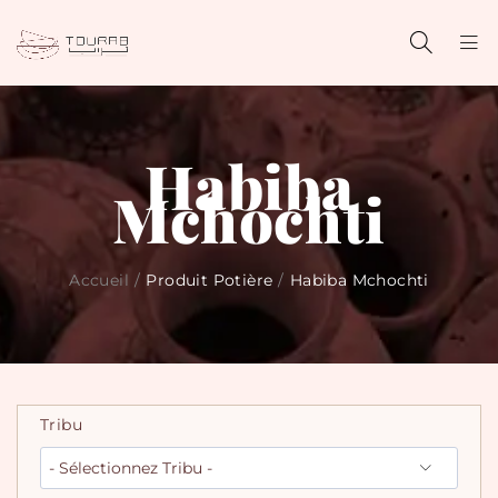
Habiba
Mchochti
Accueil
/
Produit Potière
/
Habiba Mchochti
Tribu