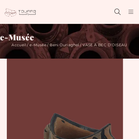
e-Musée
Accueil
/
e-Musée
/
Beni Ouriaghel
/ VASE À BEC D’OISEAU