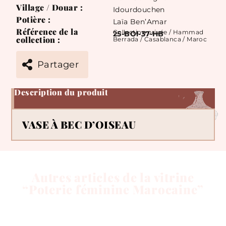
Village / Douar :
Idourdouchen
Potière :
Laïa Ben’Amar
Référence de la
Collection privée / Hammad
25-BOl-37-HB
collection :
Berrada / Casablanca / Maroc
Partager
Description du produit
VASE À BEC D’OISEAU
Autres articles de la vitrine
“Poterie féminine Marocaine”