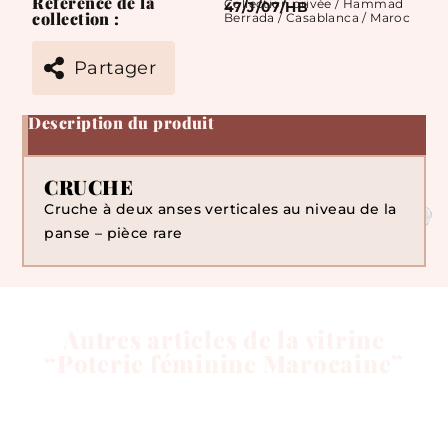
Référence de la
Collection privée / Hammad
47/J/07/HB
collection :
Berrada / Casablanca / Maroc
Partager
Description du produit
CRUCHE
Cruche à deux anses verticales au niveau de la
panse – pièce rare
Autres articles de la vitrine
“Poterie féminine Marocaine”