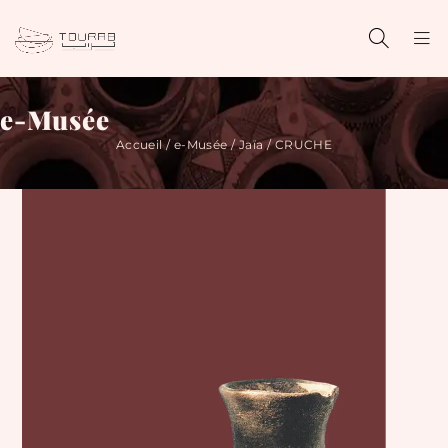
e-Musée
Accueil
/
e-Musée
/
Jaïa
/ CRUCHE