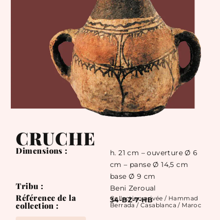
CRUCHE
Dimensions :
h. 21 cm – ouverture Ø 6
cm – panse Ø 14,5 cm
base Ø 9 cm
Tribu :
Beni Zeroual
Référence de la
Collection privée / Hammad
34-BZ-7-HB
collection :
Berrada / Casablanca / Maroc