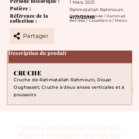
Période historique :
1 Mars 2021
Potière :
Rahmatallah Rahmouni
Référence de la
Collection privée / Hammad
47/J/23/HB
collection :
Berrada / Casablanca / Maroc
Partager
Description du produit
CRUCHE
Cruche de Rahmatallah Rahmouni, Douar
Oughasset; Cruche à deux anses verticales et à
poussoirs
Autres articles de la vitrine
“Poterie féminine Marocaine”