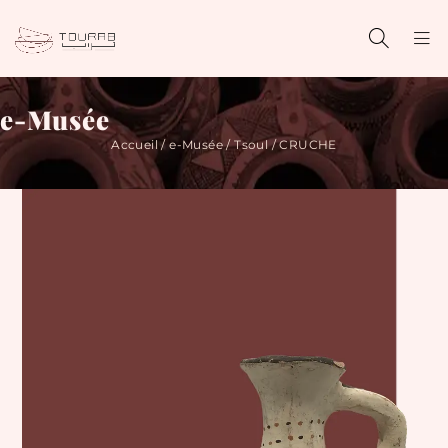
e-Musée
Accueil
/
e-Musée
/
Tsoul
/ CRUCHE