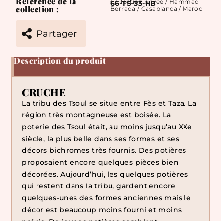
Référence de la
Collection privée / Hammad
66-TS-33-HB
collection :
Berrada / Casablanca / Maroc
Partager
Description du produit
CRUCHE
La tribu des Tsoul se situe entre Fès et Taza. La
région très montagneuse est boisée. La
poterie des Tsoul était, au moins jusqu’au XXe
siècle, la plus belle dans ses formes et ses
décors bichromes très fournis. Des potières
proposaient encore quelques pièces bien
décorées. Aujourd’hui, les quelques potières
qui restent dans la tribu, gardent encore
quelques-unes des formes anciennes mais le
décor est beaucoup moins fourni et moins