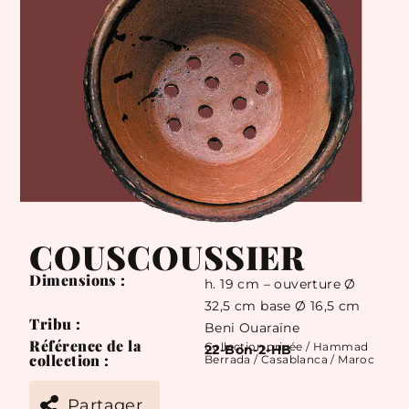
COUSCOUSSIER
Dimensions :
h. 19 cm – ouverture Ø
32,5 cm base Ø 16,5 cm
Tribu :
Beni Ouaraïne
Référence de la
Collection privée / Hammad
22-Bon-2-HB
collection :
Berrada / Casablanca / Maroc
Partager