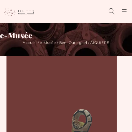
e-Musée
Accueil
/
e-Musée
/
Beni Ouriaghel
/ AIGUIÈRE