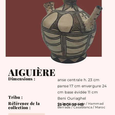
AIGUIÈRE
Dimensions :
anse centrale h. 23 cm
panse 17 cm envergure 24
cm base évidée 11 cm
Tribu :
Beni Ouriaghel
Référence de la
Collection privée / Hammad
25-BOl-50-HB
collection :
Berrada / Casablanca / Maroc