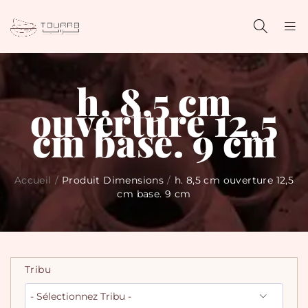
h. 8,5 cm
ouverture 12,5
cm base. 9 cm
Accueil
/
Produit Dimensions
/
h. 8,5 cm ouverture 12,5
cm base. 9 cm
Tribu