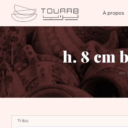
À propos
h. 8 cm 
Accu
Tribu