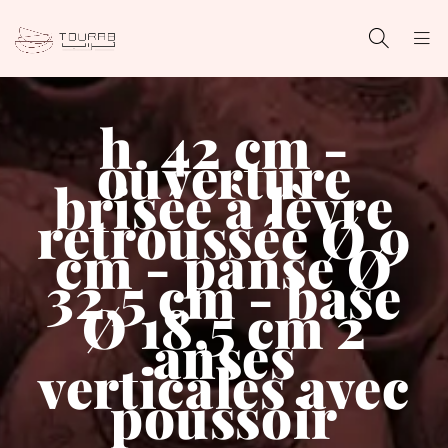
h. 42 cm -
ouverture
brisée à lèvre
retroussée Ø 9
cm - panse Ø
32,5 cm - base
Ø 18,5 cm 2
anses
verticales avec
poussoir