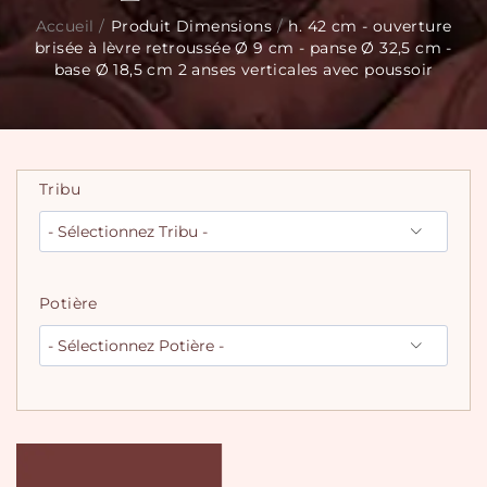
Accueil
/
Produit Dimensions
/
h. 42 cm - ouverture
brisée à lèvre retroussée Ø 9 cm - panse Ø 32,5 cm -
base Ø 18,5 cm 2 anses verticales avec poussoir
Tribu
Potière