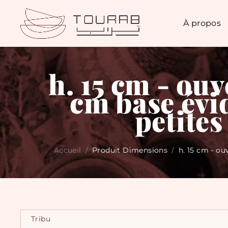
À propos
h. 15 cm - ou
cm base évid
petites
Accueil
/
Produit Dimensions
/
h. 15 cm - ou
Tribu