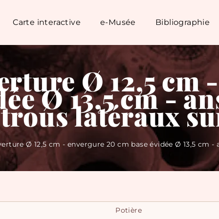
Carte interactive
e-Musée
Bibliographie
verture Ø 12,5 cm 
ée Ø 13,5 cm - an
 trous latéraux s
verture Ø 12,5 cm - envergure 20 cm base évidée Ø 13,5 cm - a
Potière