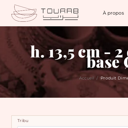
À propos
h. 13,5 cm - 
base 
Accueil
/
Produit Dim
Tribu