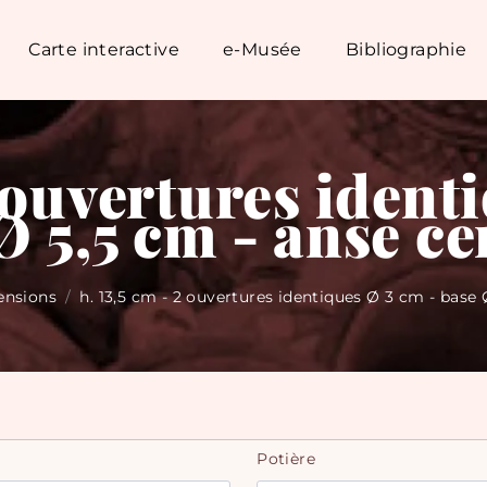
Carte interactive
e-Musée
Bibliographie
2 ouvertures ident
Ø 5,5 cm - anse ce
ensions
/
h. 13,5 cm - 2 ouvertures identiques Ø 3 cm - base 
Potière